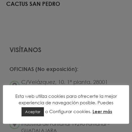
CACTUS SAN PEDRO
VISÍTANOS
OFICINAS (No exposición):
C/Velázquez, 10. 1ª planta. 28001
- Madrid
Esta web utiliza cookies para ofrecerte la mejor
experiencia de navegación posible. Puedes
EXPOSICIÓN (Cita Previa):
o
Configurar cookies
.
Leer más
Aceptar
Camino del Beljafel S/N, Nave 3 Polígono
Industrial de Fontanar 19290 Fontanar -
GUADALAJARA