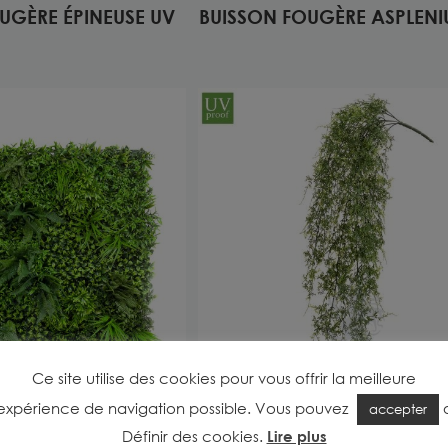
UGÈRE ÉPINEUSE UV
BUISSON FOUGÈRE ASPLEN
Ce site utilise des cookies pour vous offrir la meilleure
expérience de navigation possible. Vous pouvez
accepter
TAL MULTIVÉGÉTAL
CHUTE D’FOUGÈRE U
Définir des cookies
.
Lire plus