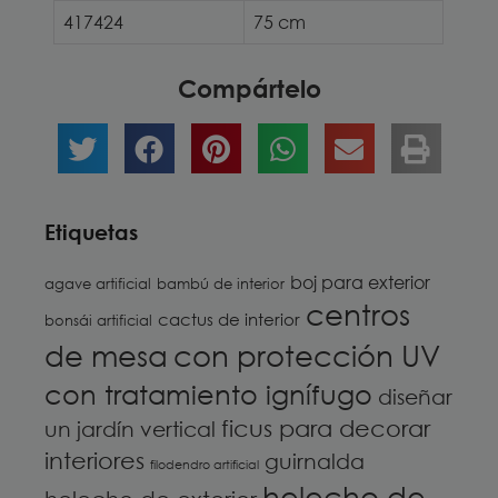
417424
75 cm
Compártelo
Etiquetas
boj para exterior
agave artificial
bambú de interior
centros
cactus de interior
bonsái artificial
de mesa
con protección UV
con tratamiento ignífugo
diseñar
ficus para decorar
un jardín vertical
interiores
guirnalda
filodendro artificial
helecho de