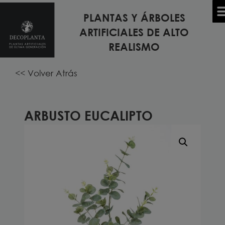
PLANTAS Y ÁRBOLES
Inicio
/
PLANTAS Y ÁRBOLES ARTIFICIALES
/
PINCHA Y
ARTIFICIALES DE ALTO
TODOS LOS MODELOS DE PLANTAS Y ÁRBOLES
DECORA
/ Arbusto EUCALIPTO
REALISMO
<< Volver Atrás
ARBUSTO EUCALIPTO