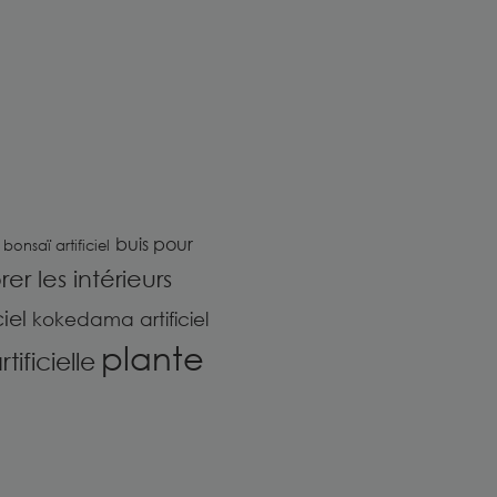
buis pour
bonsaï artificiel
er les intérieurs
iel
kokedama artificiel
plante
ificielle