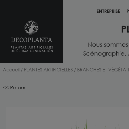
ENTREPRISE
P
ENTREPRISE
P
P
Nous sommes fo
Scénographie, 
Accueil
/
PLANTES ARTIFICIELLES
/
BRANCHES ET VÉGÉTAT
<< Retour