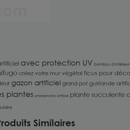
avec protection UV
rtificiel
bambou d'intérieur
nífugo
ficus pour décor
créez votre mur végétal
gazon artificiel
ieur
guirlande artific
grand pot
es plantes
plante succulente art
philodendron artificiel
ulaire
roduits Similaires