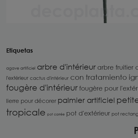
Etiquetas
arbre d'intérieur
arbre fruitier a
agave artificiel
con tratamiento ig
l'extérieur
cactus d'intérieur
fougère d'intérieur
fougère pour l'extér
petit
palmier artificiel
lierre pour décorer
tropicale
pot d'extérieur
pot rectang
pot carrée
P