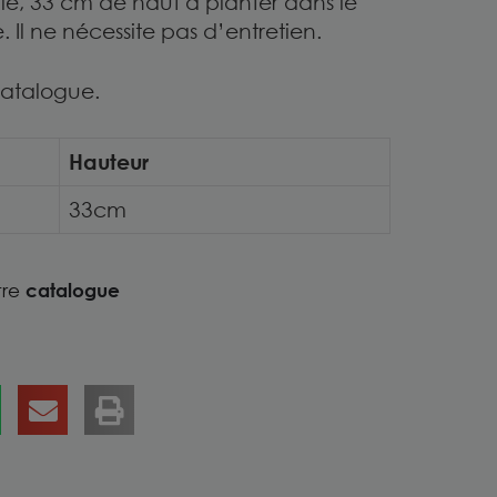
lle, 33 cm de haut à planter dans le
. Il ne nécessite pas d’entretien.
 catalogue.
Hauteur
33cm
tre
catalogue