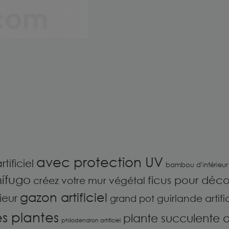
avec protection UV
rtificiel
bambou d'intérieur
nífugo
ficus pour décor
créez votre mur végétal
gazon artificiel
ieur
guirlande artific
grand pot
es plantes
plante succulente art
philodendron artificiel