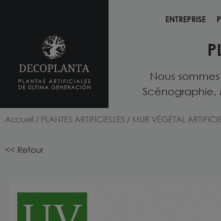
ENTREPRISE
P
ENTREPRISE
P
P
Nous sommes fo
Scénographie, 
Accueil
/
PLANTES ARTIFICIELLES
/
MUR VÉGÉTAL ARTIFICI
<< Retour