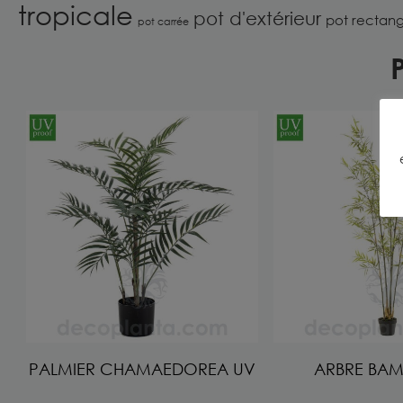
tropicale
pot d'extérieur
pot rectang
pot carrée
P
PALMIER CHAMAEDOREA UV
ARBRE BA