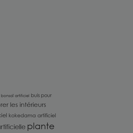
buis pour
bonsaï artificiel
er les intérieurs
iel
kokedama artificiel
plante
ificielle