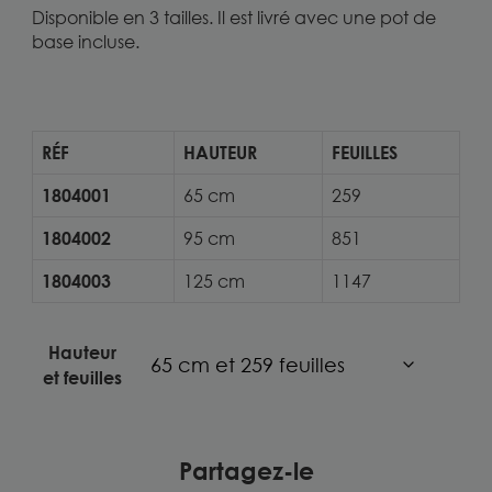
Disponible en 3 tailles. Il est livré avec une pot de
base incluse.
RÉF
HAUTEUR
FEUILLES
1804001
65 cm
259
1804002
95 cm
851
1804003
125 cm
1147
Hauteur
et feuilles
Partagez-le