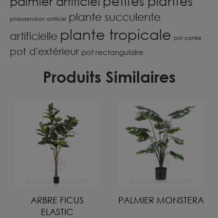
petites plantes
palmier artificiel
plante succulente
philodendron artificiel
plante tropicale
artificielle
pot carrée
pot d'extérieur
pot rectangulaire
Produits Similaires
ARBRE FICUS
PALMIER MONSTERA
ELASTIC