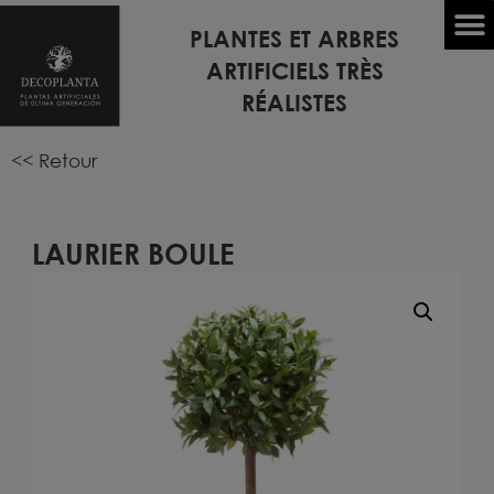
PLANTES ET ARBRES
Accueil
/
PLANTES ARTIFICIELLES
/
PLANTES D'INTÉRIEUR
ARTIFICIELS TRÈS
ARTIFICIELLES
/ LAURIER BOULE
RÉALISTES
<< Retour
LAURIER BOULE