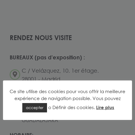
RENDEZ NOUS VISITE
BUREAUX (pas d'exposition) :
C / Velázquez, 10. 1er étage.
28001 - Madrid
Ce site utilise des cookies pour vous offrir la meilleure
EXPOSITION (Rendez-vous préalable):
expérience de navigation possible. Vous pouvez
Camino del Beljafel S / N, Nef 3 Polígono
o
Définir des cookies
.
Lire plus
accepter
Industrial de Fontanar 19290 Fontanar -
GUADALAJARA
HORAIRE: