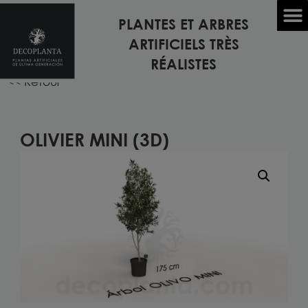
PLANTES ET ARBRES
Accueil
/
PLANTES EN 3D
/ OLIVIER MINI (3D)
ARTIFICIELS TRÈS
RÉALISTES
<< Retour
OLIVIER MINI (3D)