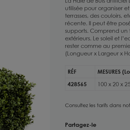
La Haie de Buis artificie
utilisée pour organiser e
terrasses, des couloirs,
récente. Il peut être po
supports. Comprend un t
extérieurs. Le soleil et 
rester comme au premier 
(Longueur x Largeur x H
RÉF
MESURES (Lo
428565
100 x 20 x 
Consultez les tarifs dans no
Partagez-le