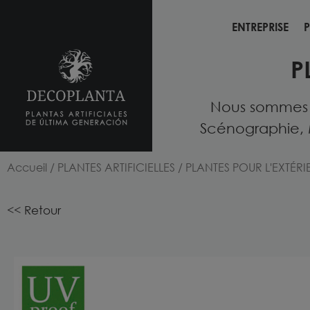
ENTREPRISE
P
ENTREPRISE
P
P
Nous sommes fo
Scénographie, 
Accueil
/
PLANTES ARTIFICIELLES
/
PLANTES POUR L'EXTÉRIE
<< Retour