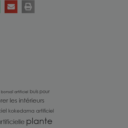
buis pour
bonsaï artificiel
er les intérieurs
iel
kokedama artificiel
plante
ificielle