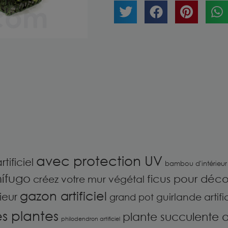
avec protection UV
rtificiel
bambou d'intérieur
nífugo
ficus pour décor
créez votre mur végétal
gazon artificiel
ieur
guirlande artific
grand pot
es plantes
plante succulente art
philodendron artificiel