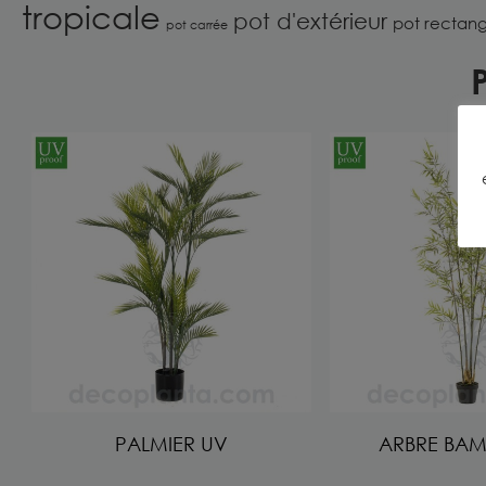
tropicale
pot d'extérieur
pot rectang
pot carrée
P
PALMIER UV
ARBRE BA