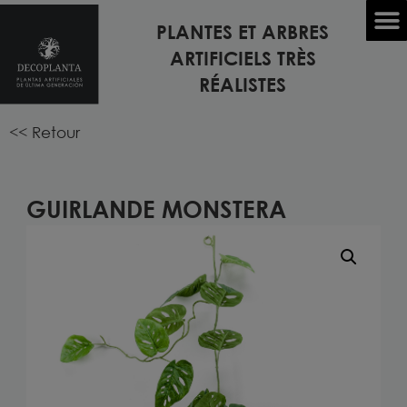
PLANTES ET ARBRES
Accueil
/
PLANTES ARTIFICIELLES
/
PLANTES SUSPENDUES
ARTIFICIELS TRÈS
ARTIFICIELLES
/ Guirlande MONSTERA
RÉALISTES
<< Retour
GUIRLANDE MONSTERA