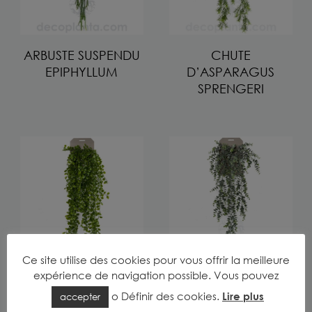
ARBUSTE SUSPENDU
CHUTE
EPIPHYLLUM
D’ASPARAGUS
SPRENGERI
Ce site utilise des cookies pour vous offrir la meilleure
expérience de navigation possible. Vous pouvez
CHUTE D’FICUS
CHUTE
PUMILA
D’EUCALYPTUS
o
Définir des cookies
.
Lire plus
accepter