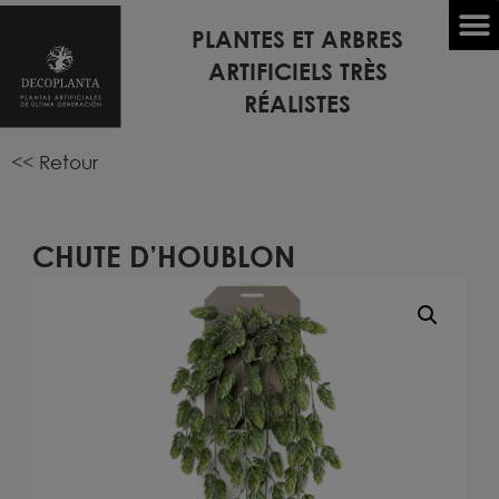
PLANTES ET ARBRES
Accueil
/
PLANTES ARTIFICIELLES
/
PLANTES SUSPENDUES
ARTIFICIELS TRÈS
ARTIFICIELLES
/ Chute d’HOUBLON
RÉALISTES
<< Retour
CHUTE D’HOUBLON