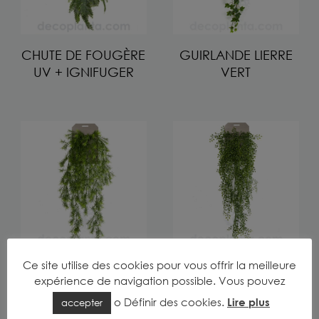
CHUTE DE FOUGÈRE
GUIRLANDE LIERRE
UV + IGNIFUGER
VERT
Ce site utilise des cookies pour vous offrir la meilleure
CHUTE
CHUTE D’JASMIN
expérience de navigation possible. Vous pouvez
D’ASPARAGUS
SPRENGERI
o
Définir des cookies
.
Lire plus
accepter