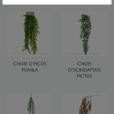
CHUTE D’FICUS
CHUTE
PUMILA
D’SCINDAPSUS
PICTUS