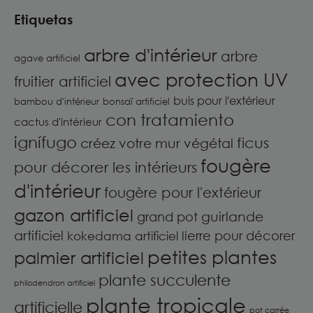
Etiquetas
arbre d'intérieur
arbre
agave artificiel
avec protection UV
fruitier artificiel
buis pour l'extérieur
bambou d'intérieur
bonsaï artificiel
con tratamiento
cactus d'intérieur
ignífugo
ficus
créez votre mur végétal
fougère
pour décorer les intérieurs
d'intérieur
fougère pour l'extérieur
gazon artificiel
guirlande
grand pot
artificiel
lierre pour décorer
kokedama artificiel
petites plantes
palmier artificiel
plante succulente
philodendron artificiel
plante tropicale
artificielle
pot carrée