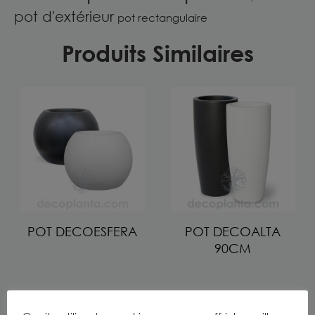
pot d'extérieur
pot rectangulaire
Produits Similaires
POT DECOESFERA
POT DECOALTA
90CM