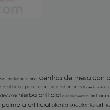
centros de mesa
con p
cactus de interior
cial
ficus para decorar interiores
rtical
filodendro artificial
hierba artificial
 decorar
jardinera r
jardinera cuadrada
palmera artificial
planta suculenta artific
r