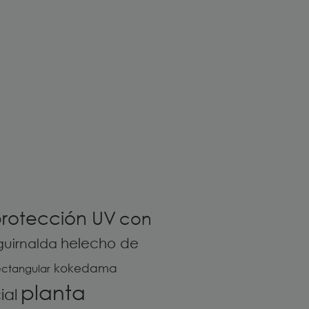
rotección UV
con
helecho de
guirnalda
kokedama
ectangular
planta
ial