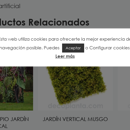
rtificial
ductos Relacionados
Esta web utiliza cookies para ofrecerte la mejor experiencia d
navegación posible. Puedes
o
Configurar cookies
Aceptar
Leer más
PIO JARDÍN
JARDÍN VERTICAL MUSGO
CAL