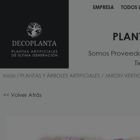
EMPRESA
TODOS 
EMPRESA
TODOS 
PLAN
Somos Proveedore
T
Inicio
/
PLANTAS Y ÁRBOLES ARTIFICIALES
/
JARDÍN VERTIC
<< Volver Atrás