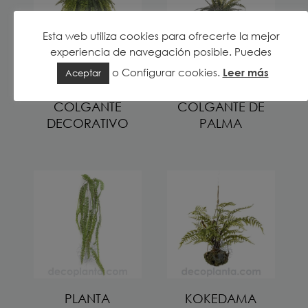
Esta web utiliza cookies para ofrecerte la mejor
experiencia de navegación posible. Puedes
o
Configurar cookies
.
Leer más
Aceptar
HELECHO
HELECHO
COLGANTE
COLGANTE DE
DECORATIVO
PALMA
PLANTA
KOKEDAMA