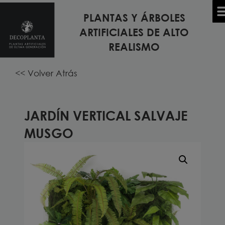
PLANTAS Y ÁRBOLES
Inicio
/
PLANTAS Y ÁRBOLES ARTIFICIALES
/
JARDÍN
ARTIFICIALES DE ALTO
TODOS LOS MODELOS DE PLANTAS Y ÁRBOLES
VERTICAL ARTIFICIAL
/ Jardín Vertical SALVAJE MUSG
REALISMO
<< Volver Atrás
JARDÍN VERTICAL SALVAJE
MUSGO