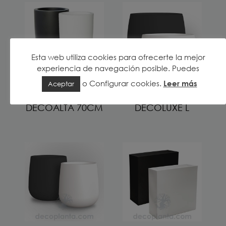
Esta web utiliza cookies para ofrecerte la mejor
experiencia de navegación posible. Puedes
o
Configurar cookies
.
Leer más
Aceptar
JARDINERA
JARDINERA
DECOALTA 70CM
DECOLUXE L