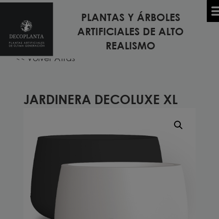
PLANTAS Y ÁRBOLES
Inicio
/
JARDINERAS
/ Jardinera DECOLUXE XL
ARTIFICIALES DE ALTO
TODOS LOS MODELOS DE PLANTAS Y ÁRBOLES
REALISMO
<< Volver Atrás
JARDINERA DECOLUXE XL