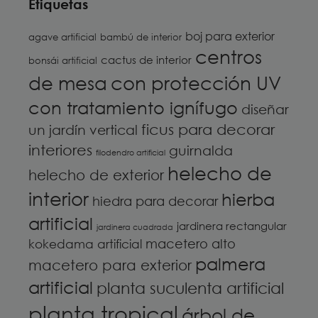
Etiquetas
boj para exterior
agave artificial
bambú de interior
centros
cactus de interior
bonsái artificial
de mesa
con protección UV
con tratamiento ignífugo
diseñar
ficus para decorar
un jardín vertical
interiores
guirnalda
filodendro artificial
helecho de
helecho de exterior
interior
hierba
hiedra para decorar
artificial
jardinera rectangular
jardinera cuadrada
macetero alto
kokedama artificial
palmera
macetero para exterior
artificial
planta suculenta artificial
planta tropical
árbol de