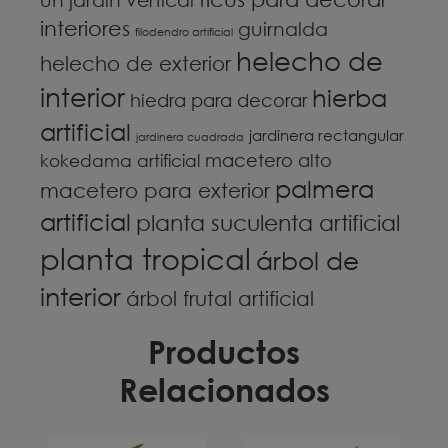
interiores
guirnalda
filodendro artificial
helecho de
helecho de exterior
interior
hierba
hiedra para decorar
artificial
jardinera rectangular
jardinera cuadrada
macetero alto
kokedama artificial
palmera
macetero para exterior
artificial
planta suculenta artificial
planta tropical
árbol de
interior
árbol frutal artificial
Productos
Relacionados