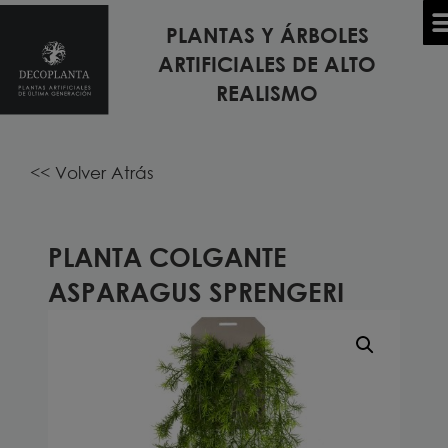
PLANTAS Y ÁRBOLES
Inicio
/
PLANTAS Y ÁRBOLES ARTIFICIALES
/
PLANTAS
ARTIFICIALES DE ALTO
TODOS LOS MODELOS DE PLANTAS Y ÁRBOLES
COLGANTES ARTIFICIALES
/ Planta colgante
REALISMO
ASPARAGUS SPRENGERI
<< Volver Atrás
PLANTA COLGANTE
ASPARAGUS SPRENGERI