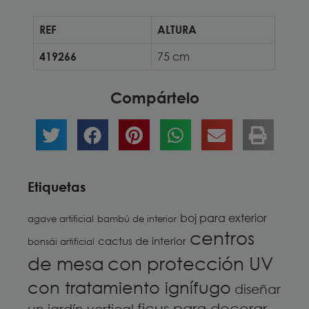
REF
ALTURA
419266
75 cm
Compártelo
Etiquetas
boj para exterior
agave artificial
bambú de interior
centros
cactus de interior
bonsái artificial
de mesa
con protección UV
con tratamiento ignífugo
diseñar
ficus para decorar
un jardín vertical