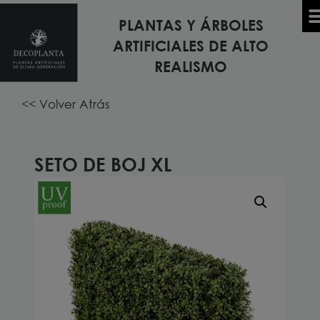
PLANTAS Y ÁRBOLES
Inicio
/
PLANTAS Y ÁRBOLES ARTIFICIALES
/
PLANTAS DE
ARTIFICIALES DE ALTO
TODOS LOS MODELOS DE PLANTAS Y ÁRBOLES
EXTERIOR ARTIFICIALES
/ Seto de Boj XL
REALISMO
<< Volver Atrás
SETO DE BOJ XL