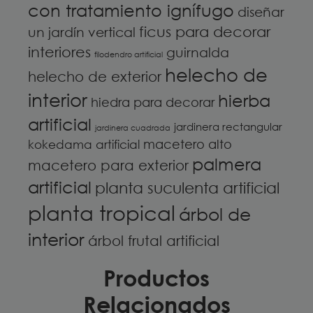
con tratamiento ignífugo
diseñar
ficus para decorar
un jardín vertical
interiores
guirnalda
filodendro artificial
helecho de
helecho de exterior
interior
hierba
hiedra para decorar
artificial
jardinera rectangular
jardinera cuadrada
macetero alto
kokedama artificial
palmera
macetero para exterior
artificial
planta suculenta artificial
planta tropical
árbol de
interior
árbol frutal artificial
Productos
Relacionados