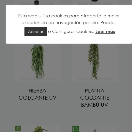
YUCCA UV
DRÁCENA UV
Esta web utiliza cookies para ofrecerte la mejor
experiencia de navegación posible. Puedes
o
Configurar cookies
.
Leer más
Aceptar
HIERBA
PLANTA
COLGANTE UV
COLGANTE
BAMBÚ UV