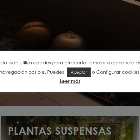
Esta web utiliza cookies para ofrecerte la mejor experiencia d
navegación posible. Puedes
o
Configurar cookies
Aceptar
Leer más
 À
PLANTAS SUSPENSAS
(39)