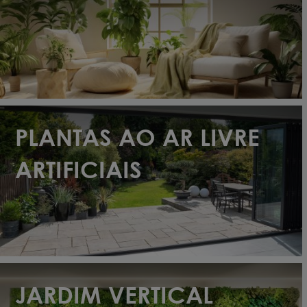
(47)
Plantas realistas com tratamento retardador de
ver
PLANTAS AO AR LIVRE
ARTIFICIAIS
(31)
JARDIM VERTICAL
(11)