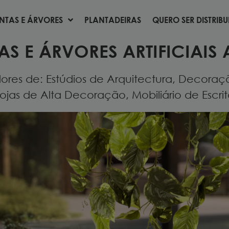
NTAS E ÁRVORES
PLANTADEIRAS
QUERO SER DISTRIB
NTAS E ÁRVORES
PLANTADEIRAS
QUERO SER DISTRIB
AS E ÁRVORES ARTIFICIAIS 
res de: Estúdios de Arquitectura, Decoração
ojas de Alta Decoração, Mobiliário de Escritór