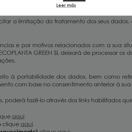
otivos, os dados não forem mais necessários para 
Leer más
icitar a limitação do tratamento dos seus dado
cias e por motivos relacionados com a sua situa
ECOPLANTA GREEN SL deixará de processar os dado
ações.
to à portabilidade dos dados, bem como retir
ento com base no consentimento anterior à sua 
os, poderá fazê-lo através dos links habilitados q
ique
aqui
o
clique
aqui
Esquecimento)
clique
aqui