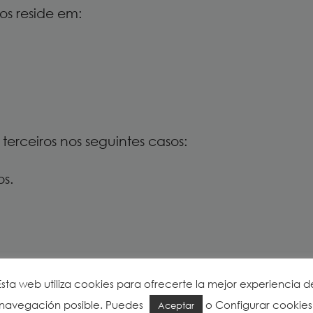
os reside em:
erceiros nos seguintes casos:
s.
 a DECOPLANTA GREEN SL está ou não processando
Esta web utiliza cookies para ofrecerte la mejor experiencia d
navegación posible. Puedes
o
Configurar cookies
r seus dados pessoais, bem como solicitar a ret
Aceptar