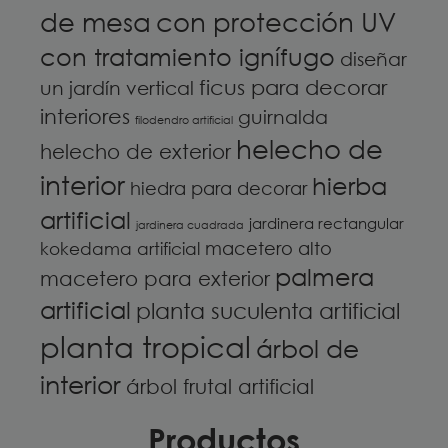
de mesa
con protección UV
con tratamiento ignífugo
diseñar
ficus para decorar
un jardín vertical
interiores
guirnalda
filodendro artificial
helecho de
helecho de exterior
interior
hierba
hiedra para decorar
artificial
jardinera rectangular
jardinera cuadrada
macetero alto
kokedama artificial
palmera
macetero para exterior
artificial
planta suculenta artificial
planta tropical
árbol de
interior
árbol frutal artificial
Productos