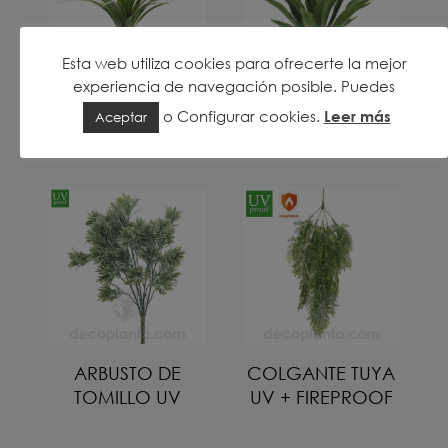
Esta web utiliza cookies para ofrecerte la mejor
experiencia de navegación posible. Puedes
o
Configurar cookies
.
Leer más
DRÁCENA UV
ÁGAVE VERDE UV
Aceptar
ARBUSTO DE
COLGANTE TUYA
TOMILLO UV
UV + FIREPROOF