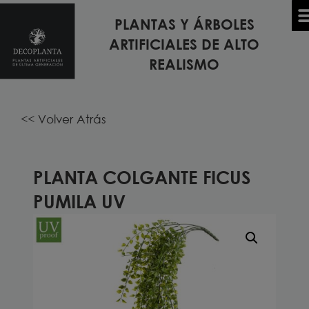
PLANTAS Y ÁRBOLES
Inicio
/
PLANTAS Y ÁRBOLES ARTIFICIALES
/
PLANTAS DE
ARTIFICIALES DE ALTO
TODOS LOS MODELOS DE PLANTAS Y ÁRBOLES
EXTERIOR ARTIFICIALES
/ Planta Colgante FICUS PUMIL
REALISMO
UV
<< Volver Atrás
PLANTA COLGANTE FICUS
PUMILA UV