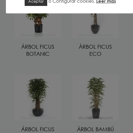
o
Configurar cookies
.
Leer más
Aceptar
ÁRBOL FICUS
ÁRBOL FICUS
BOTANIC
ECO
ÁRBOL FICUS
ÁRBOL BAMBÚ