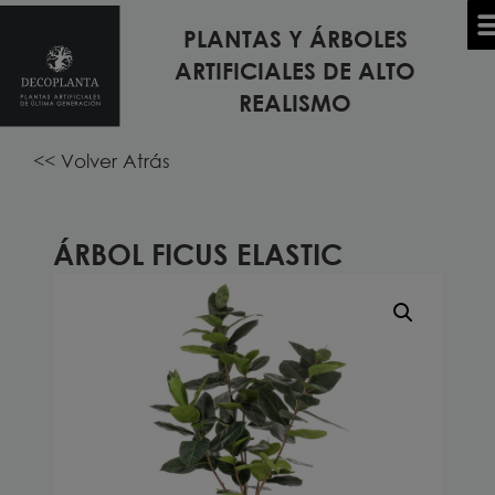
PLANTAS Y ÁRBOLES
Inicio
/
PLANTAS Y ÁRBOLES ARTIFICIALES
/
PLANTAS DE
ARTIFICIALES DE ALTO
TODOS LOS MODELOS DE PLANTAS Y ÁRBOLES
INTERIOR ARTIFICIALES
/ Árbol FICUS ELASTIC
REALISMO
<< Volver Atrás
ÁRBOL FICUS ELASTIC