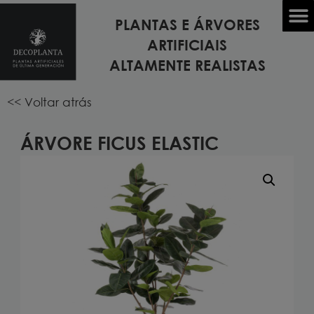
PLANTAS E ÁRVORES
Início
/
PLANTAS ARTIFICIAIS
/
PLANTAS DE
ARTIFICIAIS
INTERIORES
/ Árvore FICUS ELASTIC
ALTAMENTE REALISTAS
<< Voltar atrás
ÁRVORE FICUS ELASTIC