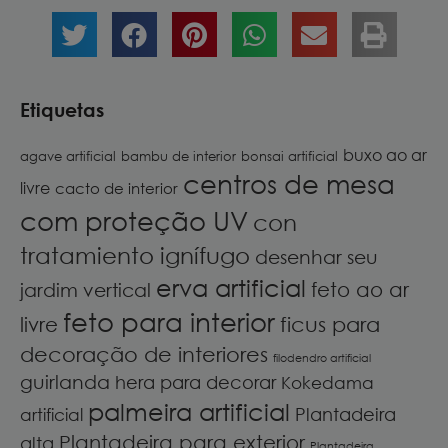
Etiquetas
buxo ao ar
agave artificial
bambu de interior
bonsai artificial
centros de mesa
livre
cacto de interior
com proteção UV
con
tratamiento ignífugo
desenhar seu
erva artificial
feto ao ar
jardim vertical
feto para interior
ficus para
livre
decoração de interiores
filodendro artificial
guirlanda
hera para decorar
Kokedama
palmeira artificial
Plantadeira
artificial
Plantadeira para exterior
alta
Plantadeira