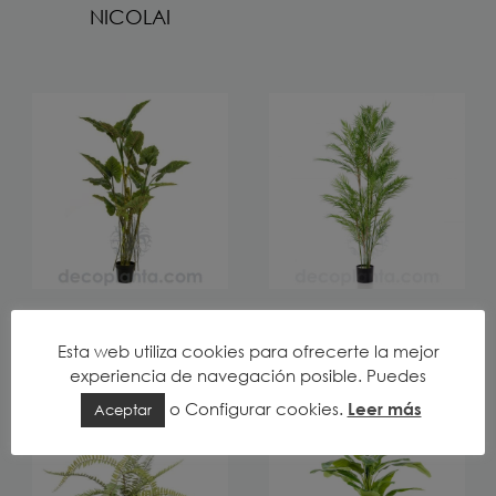
NICOLAI
ÁRVORE
PALMEIRA STYLE
COLOCASIA
Esta web utiliza cookies para ofrecerte la mejor
experiencia de navegación posible. Puedes
o
Configurar cookies
.
Leer más
Aceptar