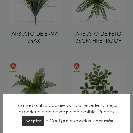
ARBUSTO DE ERVA
ARBUSTO DE FETO
MAXI
36CM FIREPROOF
Esta web utiliza cookies para ofrecerte la mejor
experiencia de navegación posible. Puedes
o
Configurar cookies
.
Leer más
Aceptar
ARBUSTO DE FETO
RAMO DE OLIVEIRA
25CM FIREPROOF
ORIENTAL