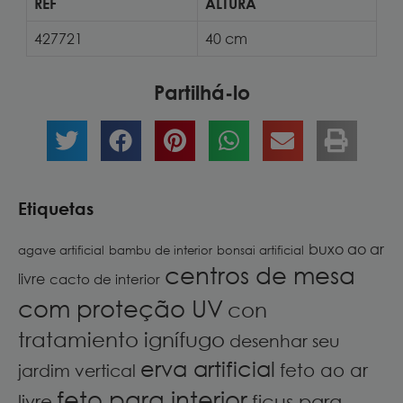
REF
ALTURA
427721
40 cm
Partilhá-lo
Etiquetas
buxo ao ar
agave artificial
bambu de interior
bonsai artificial
centros de mesa
livre
cacto de interior
com proteção UV
con
tratamiento ignífugo
desenhar seu
erva artificial
feto ao ar
jardim vertical
feto para interior
ficus para
livre