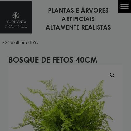
PLANTAS E ÁRVORES
Início
/
PLANTAS ARTIFICIAIS
/
MINI
ARTIFICIAIS
DECORAÇÃO
/ BOSQUE DE FETOS 40cm
ALTAMENTE REALISTAS
<< Voltar atrás
BOSQUE DE FETOS 40CM