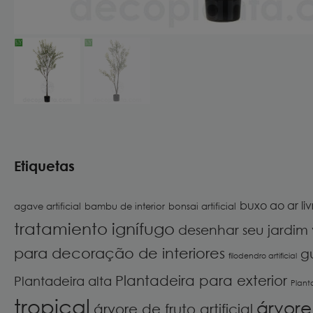
Etiquetas
buxo ao ar liv
agave artificial
bambu de interior
bonsai artificial
tratamiento ignífugo
desenhar seu jardim 
para decoração de interiores
g
filodendro artificial
Plantadeira para exterior
Plantadeira alta
Plant
tropical
árvore 
árvore de fruto artificial