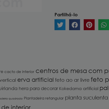
Partilhá-lo
centros de mesa
com p
re
cacto de interior
feto p
erva artificial
feto ao ar livre
vertical
pal
uirlanda
hera para decorar
Kokedama artificial
planta suculenta a
Plantadeira retangular
adeira quadrada
de interior