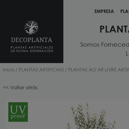
EMPRESA
PLA
EMPRESA
PLA
PLANT
Somos Fornecedo
L
Início
/
PLANTAS ARTIFICIAIS
/
PLANTAS AO AR LIVRE ARTIF
<< Voltar atrás