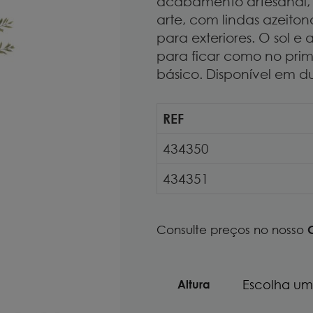
acabamento artesanal,
arte, com lindas azeiton
para exteriores. O sol 
para ficar como no prime
básico
. Disponível em d
REF
434350
434351
Consulte preços no nosso
Altura