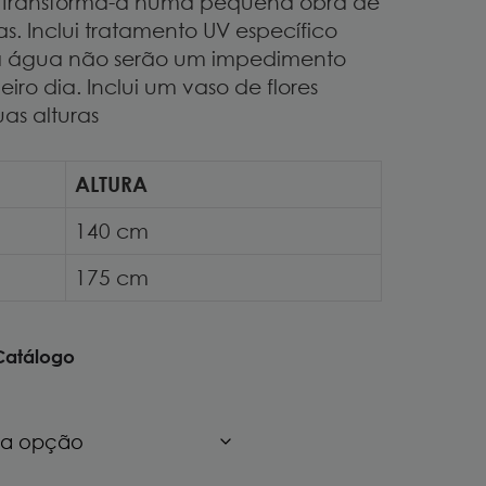
 transforma-a numa pequena obra de
as. Inclui tratamento UV específico
e a água não serão um impedimento
iro dia. Inclui um vaso de flores
uas alturas
ALTURA
140 cm
175 cm
Catálogo