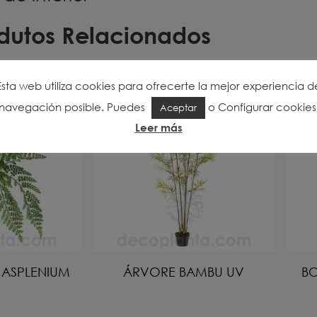
dutos Relacionados
Esta web utiliza cookies para ofrecerte la mejor experiencia d
navegación posible. Puedes
o
Configurar cookies
Aceptar
Leer más
 ASPLENIUM
ÁRVORE BAMBU UV
BO