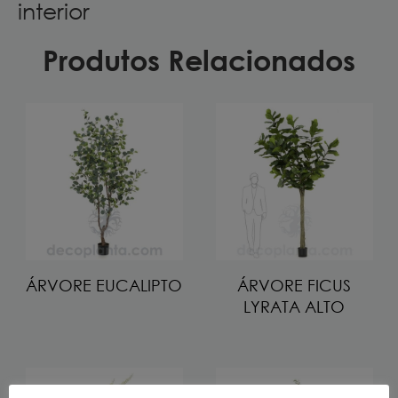
interior
Produtos Relacionados
ÁRVORE EUCALIPTO
ÁRVORE FICUS
LYRATA ALTO