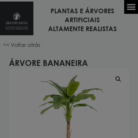
PLANTAS E ÁRVORES
Início
/
PLANTAS ARTIFICIAIS
/
PLANTAS DE
ARTIFICIAIS
INTERIORES
/ Árvore BANANEIRA
ALTAMENTE REALISTAS
<< Voltar atrás
ÁRVORE BANANEIRA