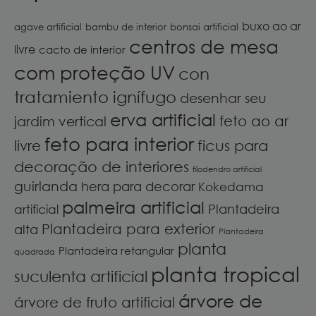
buxo ao ar
agave artificial
bambu de interior
bonsai artificial
centros de mesa
livre
cacto de interior
com proteção UV
con
tratamiento ignífugo
desenhar seu
erva artificial
feto ao ar
jardim vertical
feto para interior
ficus para
livre
decoração de interiores
filodendro artificial
guirlanda
hera para decorar
Kokedama
palmeira artificial
Plantadeira
artificial
Plantadeira para exterior
alta
Plantadeira
planta
Plantadeira retangular
quadrada
planta tropical
suculenta artificial
árvore de
árvore de fruto artificial