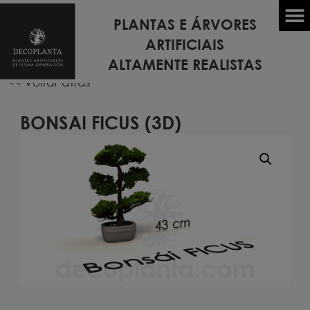
PLANTAS E ÁRVORES
Início
/
PLANTAS EM 3D
/ Bonsai FICUS (3D)
ARTIFICIAIS
ALTAMENTE REALISTAS
<< Voltar atrás
BONSAI FICUS (3D)