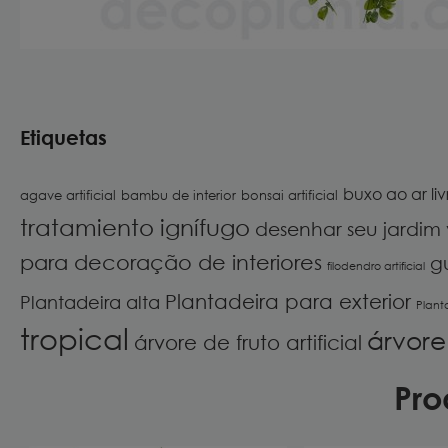
Etiquetas
buxo ao ar liv
agave artificial
bambu de interior
bonsai artificial
tratamiento ignífugo
desenhar seu jardim 
para decoração de interiores
g
filodendro artificial
Plantadeira para exterior
Plantadeira alta
Plant
tropical
árvore 
árvore de fruto artificial
Pro