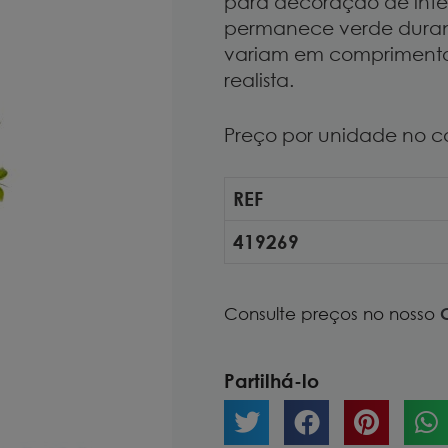
para decoração de inte
permanece verde durant
variam em comprimento
realista.
Preço por unidade no c
REF
419269
Consulte preços no nosso
Partilhá-lo