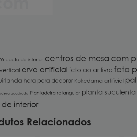
centros de mesa
com p
re
cacto de interior
feto p
erva artificial
feto ao ar livre
vertical
pal
uirlanda
hera para decorar
Kokedama artificial
planta suculenta a
Plantadeira retangular
adeira quadrada
de interior
dutos Relacionados