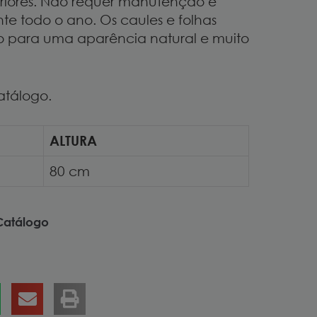
riores. Não requer manutenção e
e todo o ano. Os caules e folhas
 para uma aparência natural e muito
atálogo.
ALTURA
80 cm
Catálogo