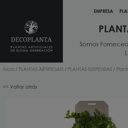
EMPRESA
PLA
EMPRESA
PLA
PLANT
Somos Fornecedo
L
Início
/
PLANTAS ARTIFICIAIS
/
PLANTAS SUSPENSAS
/ Plan
<< Voltar atrás