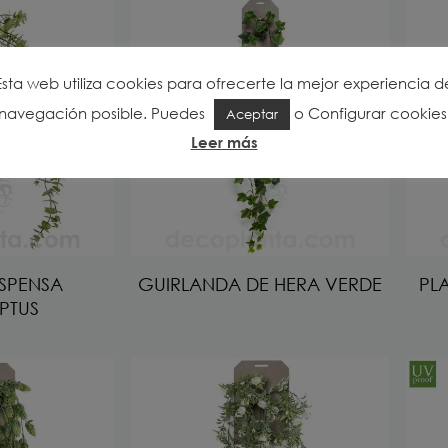
Esta web utiliza cookies para ofrecerte la mejor experiencia d
navegación posible. Puedes
o
Configurar cookies
Aceptar
Leer más
USPENSA
GUIRLANDA DE HERA VERDE
PL
PTUS