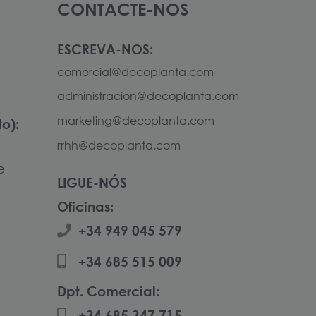
CONTACTE-NOS
ESCREVA-NOS:
comercial@decoplanta.com
administracion@decoplanta.com
marketing@decoplanta.com
o):
rrhh@decoplanta.com
e
LIGUE-NÓS
Oficinas:
+34 949 045 579
+34 685 515 009
Dpt. Comercial:
+34 685 347 715