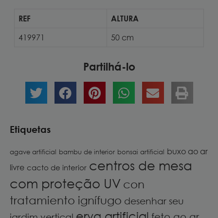
REF
ALTURA
419971
50 cm
Partilhá-lo
Etiquetas
buxo ao ar
agave artificial
bambu de interior
bonsai artificial
centros de mesa
livre
cacto de interior
com proteção UV
con
tratamiento ignífugo
desenhar seu
erva artificial
feto ao ar
jardim vertical