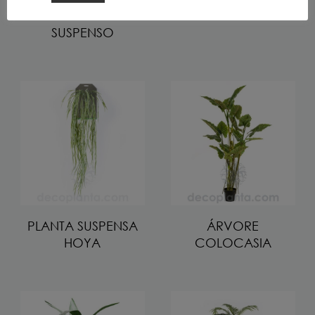
MONSTERA
FETO PLUMOSO
SUSPENSO
PLANTA SUSPENSA
ÁRVORE
HOYA
COLOCASIA