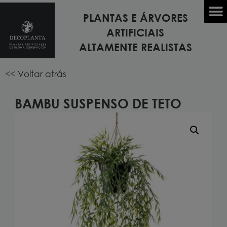
PLANTAS E ÁRVORES
Início
/
PLANTAS ARTIFICIAIS
/
PLANTAS DE TETO
ARTIFICIAIS
SUSPENSAS
/ BAMBU suspenso de teto
ALTAMENTE REALISTAS
<< Voltar atrás
BAMBU SUSPENSO DE TETO