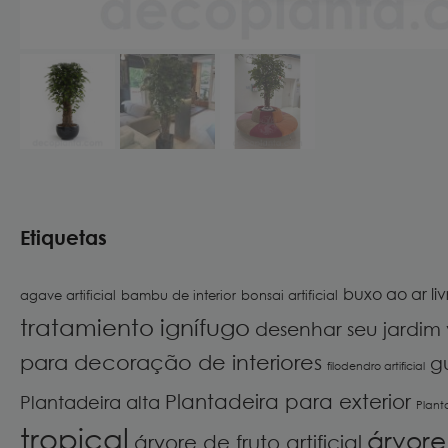
Etiquetas
buxo ao ar liv
agave artificial
bambu de interior
bonsai artificial
tratamiento ignífugo
desenhar seu jardim 
para decoração de interiores
g
filodendro artificial
Plantadeira para exterior
Plantadeira alta
Plant
tropical
árvore 
árvore de fruto artificial