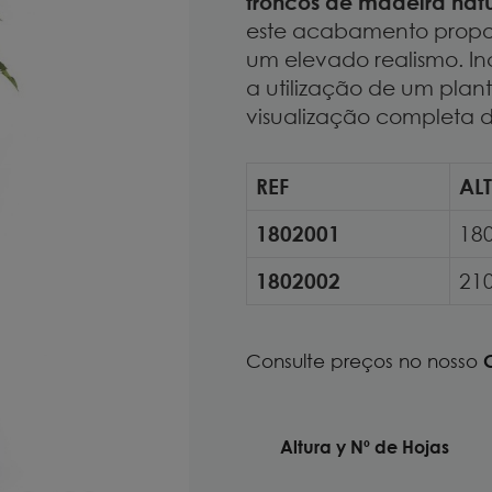
troncos de madeira natu
este acabamento propor
um elevado realismo. I
a utilização de um plan
visualização completa do
REF
AL
1802001
18
1802002
21
Consulte preços no nosso
Altura y Nº de Hojas