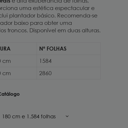
rais
e alta exuberância de folhas,
ciona uma estética espectacular e
nclui plantador básico. Recomenda-se
tador baixo para obter uma
s troncos. Disponível em duas alturas.
TURA
Nº FOLHAS
0 cm
1584
0 cm
2860
Catálogo