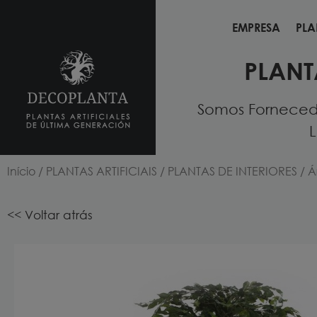
EMPRESA
PLA
EMPRESA
PLA
PLANT
Somos Fornecedo
L
Início
/
PLANTAS ARTIFICIAIS
/
PLANTAS DE INTERIORES
/ Á
<< Voltar atrás