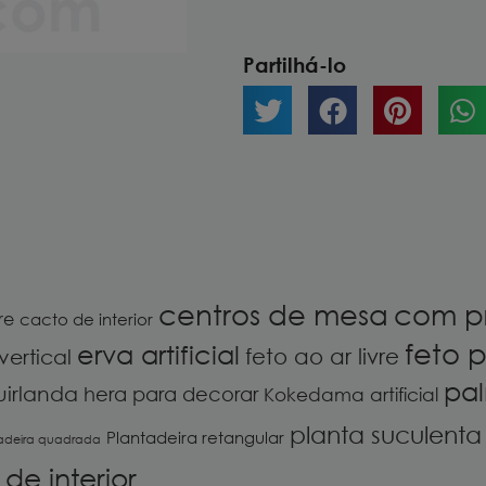
Partilhá-lo
centros de mesa
com p
re
cacto de interior
feto p
erva artificial
feto ao ar livre
vertical
pal
uirlanda
hera para decorar
Kokedama artificial
planta suculenta a
Plantadeira retangular
adeira quadrada
de interior