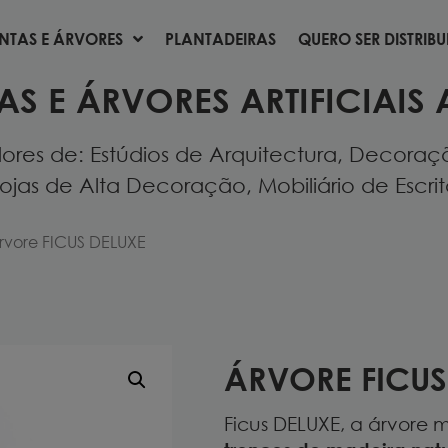
NTAS E ÁRVORES
PLANTADEIRAS
QUERO SER DISTRIB
NTAS E ÁRVORES
PLANTADEIRAS
QUERO SER DISTRIB
AS E ÁRVORES ARTIFICIAIS 
res de: Estúdios de Arquitectura, Decoração
ojas de Alta Decoração, Mobiliário de Escritór
rvore FICUS DELUXE
ÁRVORE FICUS
Ficus DELUXE, a árvore